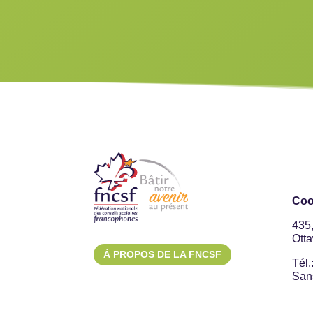
Coo
435
Ott
À PROPOS DE LA FNCSF
Tél.
Sans