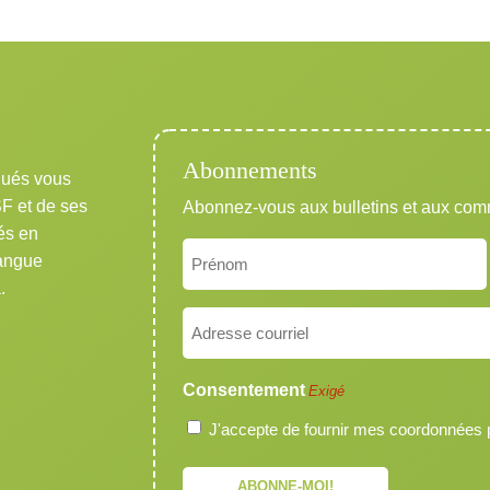
Abonnements
qués vous
SF et de ses
Abonnez-vous aux bulletins et aux co
és en
Nom
langue
Exigé
.
Prénom
Courriel
Exigé
Consentement
Exigé
J'accepte de fournir mes coordonnées