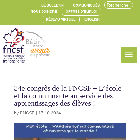
LE BULLETIN
COMMUNIQUÉS
NOUS JOINDRE
OFFRES D'EMPLOI
RÉSEAU VIRTUEL
ENGLISH
a
34e congrès de la FNCSF – L’école
et la communauté au service des
apprentissages des élèves !
by
FNCSF
|
17 10 2024