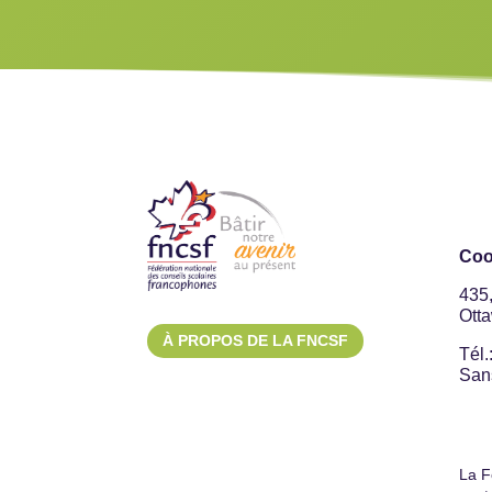
Coo
435
Ott
À PROPOS DE LA FNCSF
Tél.
Sans
La F