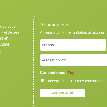
Abonnements
qués vous
SF et de ses
Abonnez-vous aux bulletins et aux co
és en
Nom
langue
Exigé
.
Prénom
Courriel
Exigé
Consentement
Exigé
J'accepte de fournir mes coordonnées