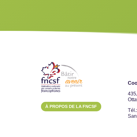
Coo
435
Ott
À PROPOS DE LA FNCSF
Tél.
Sans