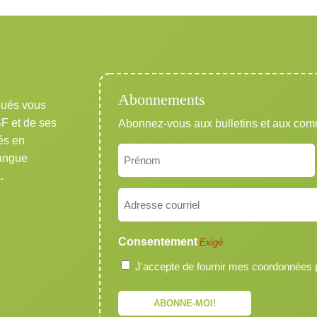
Abonnements
qués vous
SF et de ses
Abonnez-vous aux bulletins et aux co
és en
Nom
langue
Exigé
.
Prénom
Courriel
Exigé
Consentement
Exigé
J'accepte de fournir mes coordonnées