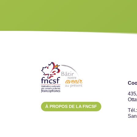
Coo
435
Ott
À PROPOS DE LA FNCSF
Tél.
Sans