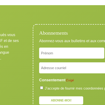
Abonnements
qués vous
SF et de ses
Abonnez-vous aux bulletins et aux co
és en
Nom
langue
Exigé
.
Prénom
Courriel
Exigé
Consentement
Exigé
J'accepte de fournir mes coordonnées