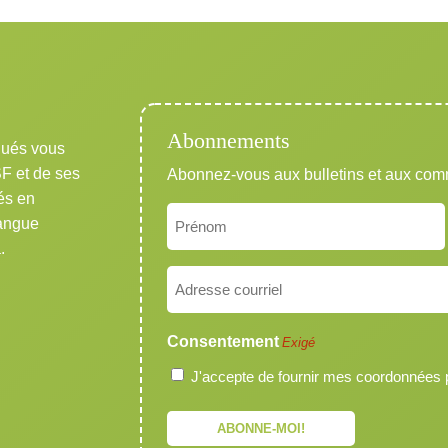
Abonnements
qués vous
SF et de ses
Abonnez-vous aux bulletins et aux co
és en
Nom
langue
Exigé
.
Prénom
Courriel
Exigé
Consentement
Exigé
J'accepte de fournir mes coordonnées