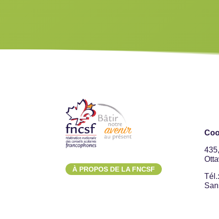
Coo
435
Ott
À PROPOS DE LA FNCSF
Tél.
Sans