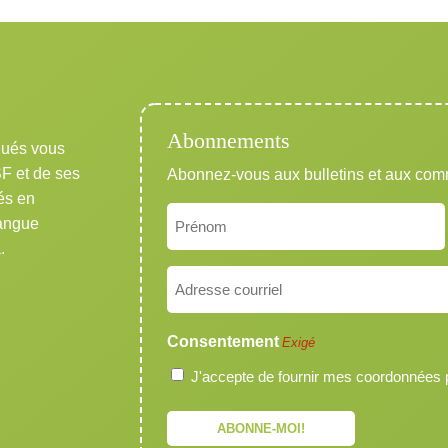
Abonnements
qués vous
SF et de ses
Abonnez-vous aux bulletins et aux co
és en
Nom
langue
Exigé
.
Prénom
Courriel
Exigé
Consentement
Exigé
J'accepte de fournir mes coordonnées