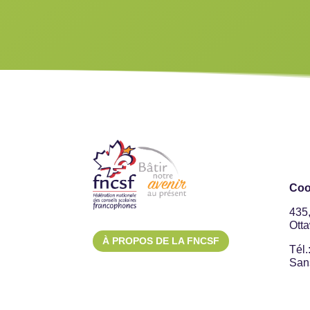
Coo
435
Ott
À PROPOS DE LA FNCSF
Tél.
Sans